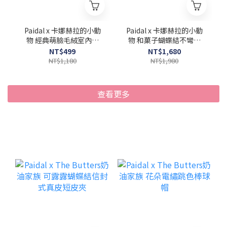
Paidal x 卡娜赫拉的小動
Paidal x 卡娜赫拉的小動
物 經典萌臉毛絨室內拖
物 和菓子蝴蝶結不彎腰
鞋-P助
平底休閒鞋樂福鞋懶人
NT$499
NT$1,680
鞋-小白鞋
NT$1,180
NT$1,980
查看更多