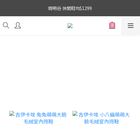
3
6
3
8
5
6
5
6
吉伊卡哇 新品上市88折+滿件贈零錢包(隨機)
姆明谷 休閒鞋均$1299
2
5
2
7
4
5
4
5
1
4
1
6
3
4
3
4
0
3
:
0
5
:
2
3
:
2
3
搶購
日
時
分
秒
2
4
1
2
1
2
1
3
0
1
0
1
吉伊卡哇 新品上市88折+滿件贈零錢包(隨機)
0
2
0
0
1
0