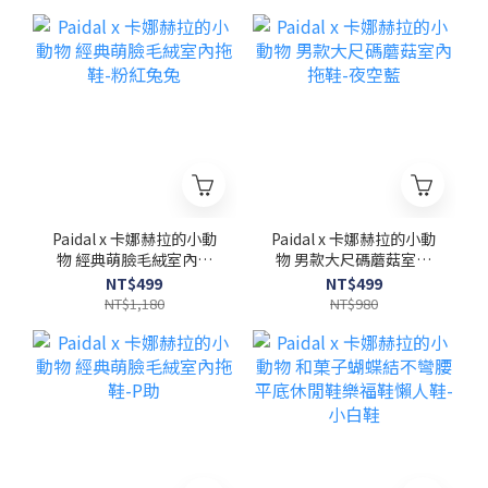
Paidal x 卡娜赫拉的小動
Paidal x 卡娜赫拉的小動
物 經典萌臉毛絨室內拖
物 男款大尺碼蘑菇室內
鞋-粉紅兔兔
拖鞋-夜空藍
NT$499
NT$499
NT$1,180
NT$980