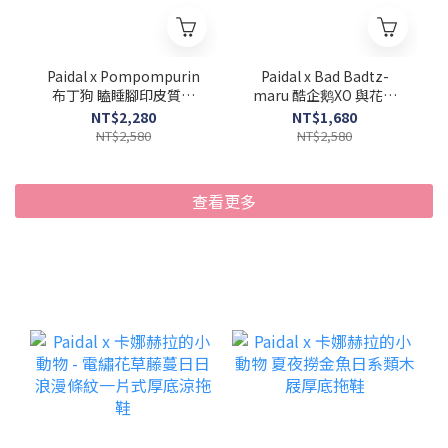
Paidal x Pompompurin
Paidal x Bad Badtz-
布丁狗 瞌睡腳印皮質厚
maru 酷企鹅XO 與花丸
底老爹鞋
滿版印刷魔鬼氈厚底休閒
NT$2,280
NT$1,680
鞋穆勒鞋-灰藍
NT$2,580
NT$2,580
查看更多