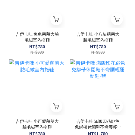
吉伊卡哇 兔兔萌萌大臉
吉伊卡哇 小八貓萌萌大
毛絨室內拖鞋
臉毛絨室內拖鞋
NT$780
NT$780
NT$980
NT$980
吉伊卡哇 小可愛萌萌大
吉伊卡哇 滿版印花跳色
臉毛絨室內拖鞋
免綁帶休閒鞋不彎腰輕運
動鞋-藍
NT$780
NT$1,780