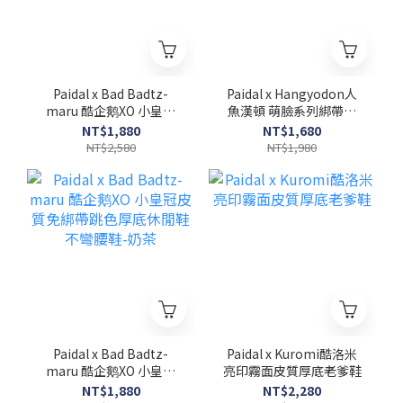
Paidal x Bad Badtz-
Paidal x Hangyodon人
maru 酷企鹅XO 小皇冠
魚漢頓 萌臉系列綁帶帆
皮質免綁帶厚底休閒鞋不
布鞋餅乾鞋
NT$1,880
NT$1,680
彎腰鞋-小白鞋
NT$2,580
NT$1,980
Paidal x Bad Badtz-
Paidal x Kuromi酷洛米
maru 酷企鹅XO 小皇冠
亮印霧面皮質厚底老爹鞋
皮質免綁帶跳色厚底休閒
NT$1,880
NT$2,280