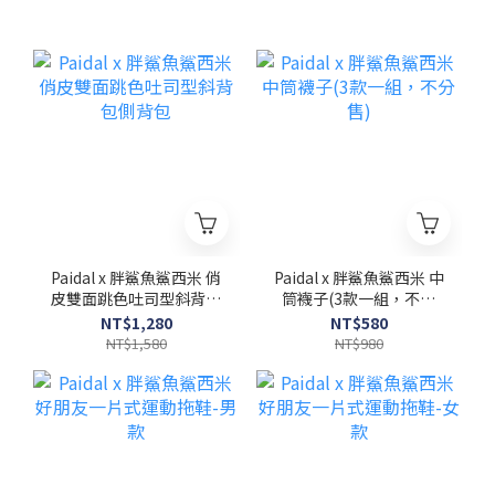
Paidal x 胖鯊魚鯊西米 俏
Paidal x 胖鯊魚鯊西米 中
皮雙面跳色吐司型斜背包
筒襪子(3款一組，不分
側背包
售)
NT$1,280
NT$580
NT$1,580
NT$980