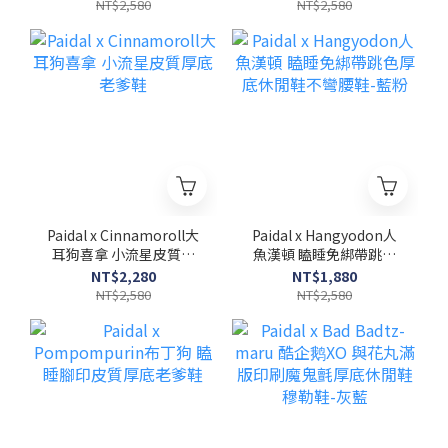
鞋不彎腰鞋-奶茶
NT$2,580
NT$2,580
Paidal x Cinnamoroll大
Paidal x Hangyodon人
耳狗喜拿 小流星皮質厚
魚漢頓 瞌睡免綁帶跳色
底老爹鞋
厚底休閒鞋不彎腰鞋-藍
NT$2,280
NT$1,880
粉
NT$2,580
NT$2,580