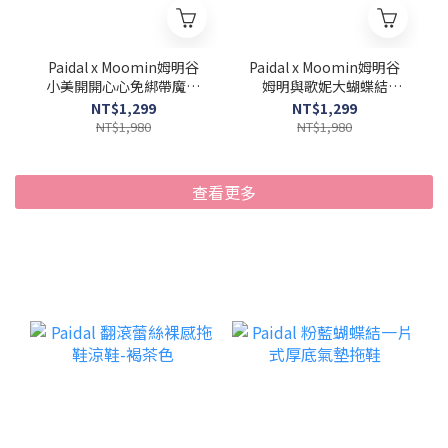
Paidal x Moomin姆明谷
Paidal x Moomin姆明谷
小美開開心心免綁帶魔鬼
姆明與歌妮大蝴蝶結
氈帆布鞋餅乾鞋-藍
2WAY懶人鞋不彎腰鞋休
NT$1,299
NT$1,299
閒鞋-棉麻杏
NT$1,980
NT$1,980
查看更多