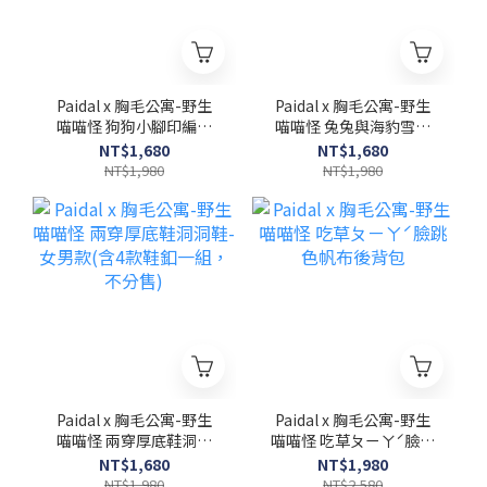
Paidal x 胸毛公寓-野生
Paidal x 胸毛公寓-野生
喵喵怪 狗狗小腳印編織
喵喵怪 兔兔與海豹雪花
綁帶休閒鞋輕運動鞋
免綁帶休閒鞋不彎腰輕運
NT$1,680
NT$1,680
動鞋
NT$1,980
NT$1,980
Paidal x 胸毛公寓-野生
Paidal x 胸毛公寓-野生
喵喵怪 兩穿厚底鞋洞洞
喵喵怪 吃草ㄆㄧㄚˊ臉跳
鞋- 女男款(含4款鞋釦一
色帆布後背包
NT$1,680
NT$1,980
組，不分售)
NT$1,980
NT$2,580