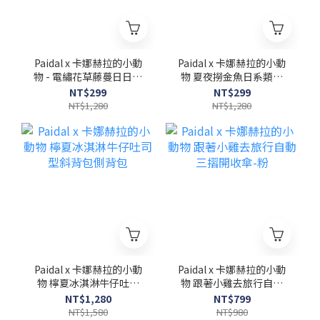
Paidal x 卡娜赫拉的小動
Paidal x 卡娜赫拉的小動
物 - 電繡花草藤蔓日日浪
物 夏夜撈金魚日系類木
漫條紋一片式厚底涼拖鞋
屐厚底拖鞋
NT$299
NT$299
NT$1,280
NT$1,280
Paidal x 卡娜赫拉的小動
Paidal x 卡娜赫拉的小動
物 檸夏冰淇淋牛仔吐司
物 跟著小雞去旅行自動
型斜背包側背包
三摺開收傘-粉
NT$1,280
NT$799
NT$1,580
NT$980