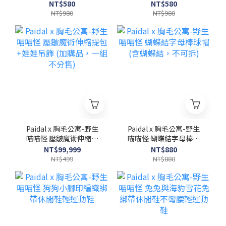
瞇眼款(3款一組，不分
組(3款一組，不分售)
NT$580
NT$580
售)
NT$980
NT$980
Paidal x 胸毛公寓-野生
Paidal x 胸毛公寓-野生
喵喵怪 壓皺魔術伸縮提
喵喵怪 蝴蝶結字母棒球
包+娃娃吊飾 (加購品，一
帽(含蝴蝶結，不可拆)
NT$99,999
NT$880
組不分售)
NT$499
NT$880