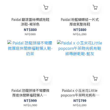
Paidal 翻滾蕾絲裸感拖鞋
Paidal 粉藍蝴蝶結一片式
涼鞋-褐茶色
厚底氣墊拖鞋
NT$880
NT$880
NT$980
NT$1,280
Paidal 恐龍拼接不彎腰微
Paidal x 小玉米花Little
厚底休閒樂福鞋懶人鞋-
popcorn午茶時光帆布鞋
奶茶
綁帶餅乾鞋-藍灰
NT$999
NT$799
NT$1,980
NT$2,280